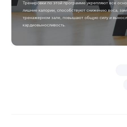
Тренировки по этой программе укрепляют все осн
лишние калории, способствуют снижению веса, зам
тренажерном зале, повышают общую силу и выносл
кардиовыносливость.