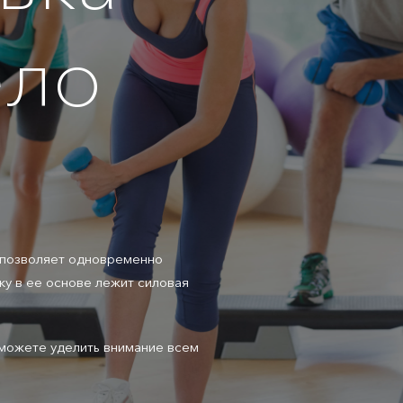
ело
 позволяет одновременно
ку в ее основе лежит силовая
сможете уделить внимание всем