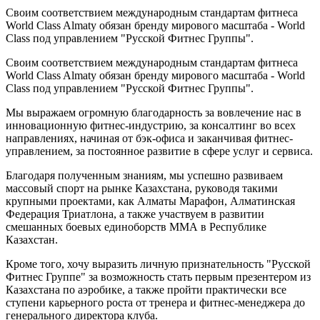
Своим соответствием международным стандартам фитнеса
Ф
World Class Almaty обязан бренду мирового масштаба - World
у
Class под управлением "Русской Фитнес Группы".
Ф
Своим соответствием международным стандартам фитнеса
у
World Class Almaty обязан бренду мирового масштаба - World
Н
Class под управлением "Русской Фитнес Группы".
у
Мы выражаем огромную благодарность за вовлечение нас в
п
инновационную фитнес-индустрию, за консалтинг во всех
к
направлениях, начиная от бэк-офиса и заканчивая фитнес-
о
управлением, за постоянное развитие в сфере услуг и сервиса.
ф
ч
Благодаря полученным знаниям, мы успешно развиваем
с
массовый спорт на рынке Казахстана, руководя такими
б
крупными проектами, как Алматы Марафон, Алматинская
с
Федерация Триатлона, а также участвуем в развитии
смешанных боевых единоборств ММА в Республике
М
Казахстан.
ц
Кроме того, хочу выразить личную признательность "Русской
Ч
Фитнес Группе" за возможность стать первым презентером из
Казахстана по аэробике, а также пройти практически все
ступени карьерного роста от тренера и фитнес-менеджера до
генерального директора клуба.