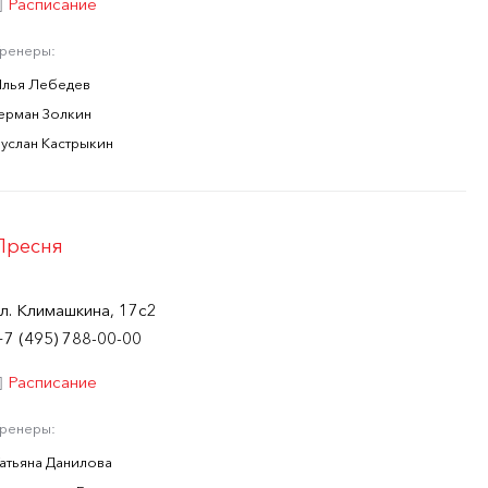
Расписание
Тренеры:
Илья Лебедев
Герман Золкин
Руслан Кастрыкин
Пресня
ул. Климашкина, 17с2
+7 (495) 788-00-00
Расписание
Тренеры:
Татьяна Данилова