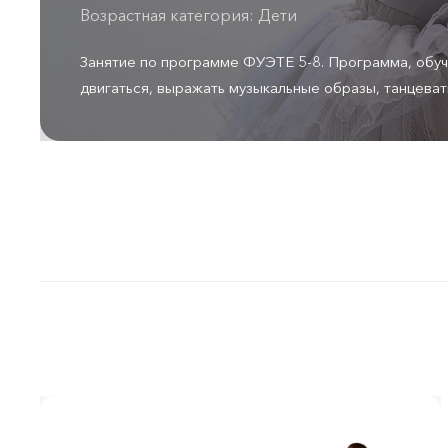
Возрастная категория: Дети
Занятие по программе ФУЭТЕ 5-8. Программа, обу
двигаться, выражать музыкальные образы, танцевать