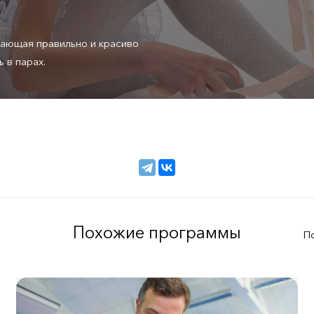
чающая правильно и красиво
 в парах.
Похожие программы
П