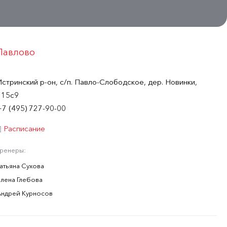
Павлово
Истринский р-он, с/п. Павло-Слободское, дер. Новинки,
115с9
+7 (495) 727-90-00
Расписание
Тренеры:
Татьяна Сухова
Елена Глебова
Андрей Курносов