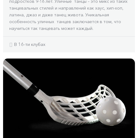
подростков 9-16 лет. Уличные танцы – это микс из таких
танцевальных стилей и направлений как хаус, хип-хоп,
латина, джаз и даже танец живота. Уникальная
особенность уличных танцев заключается в том, что
научиться так танцевать может каждый.
В 16-ти клубах