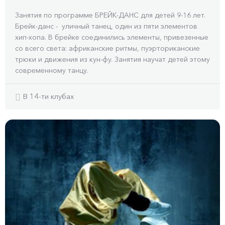
Занятия по программе БРЕЙК-ДАНС для детей 9-16 лет.
Брейк-данс - уличный танец, один из пяти элементов
хип-хопа. В брейке соединились элементы, привезенные
со всего света: африканские ритмы, пуэрториканские
трюки и движения из кун-фу. Занятия научат детей этому
современному танцу.
В 14-ти клубах