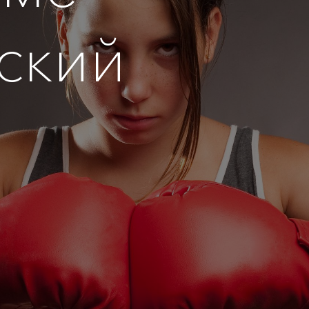
ский
я