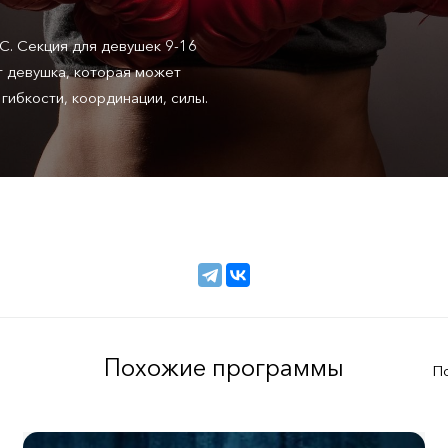
 Секция для девушек 9-16
т девушка, которая может
гибкости, координации, силы.
Похожие программы
П