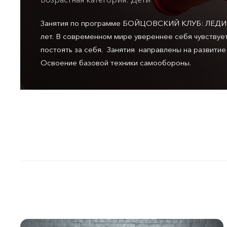
Занятия по программе БОЙЦОВСКИЙ КЛУБ: ЛЕДИС.
лет. В современном мире увереннее себя чувствуе
постоять за себя. Занятия направлены на развитие 
Освоение базовой техники самообороны.