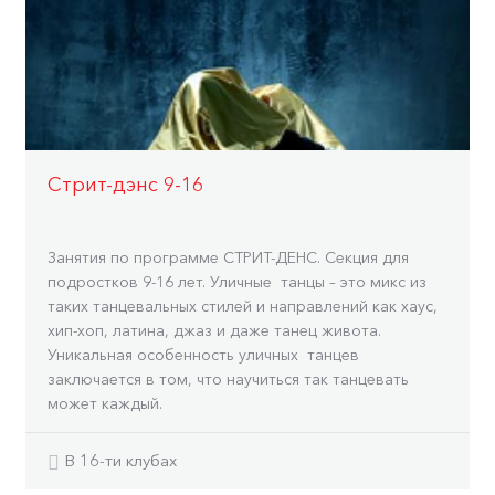
Стрит-дэнс 9-16
Занятия по программе СТРИТ-ДЕНС. Секция для
подростков 9-16 лет. Уличные танцы – это микс из
таких танцевальных стилей и направлений как хаус,
хип-хоп, латина, джаз и даже танец живота.
Уникальная особенность уличных танцев
заключается в том, что научиться так танцевать
может каждый.
В 16-ти клубах