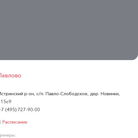
Павлово
Истринский р-он, с/п. Павло-Слободское, дер. Новинки,
115с9
+7 (495) 727-90-00
Расписание
Тренеры: