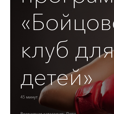
«Бойцов
клуб дл
детей»
45 минут
Возрастная категория: Дети