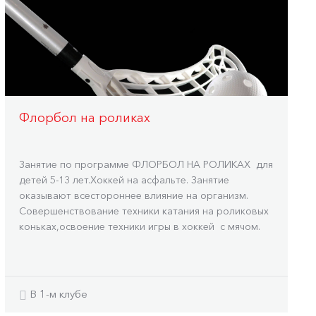
Флорбол на роликах
Занятие по программе ФЛОРБОЛ НА РОЛИКАХ для
детей 5-13 лет.Хоккей на асфальте. Занятие
оказывают всестороннее влияние на организм.
Совершенствование техники катания на роликовых
коньках,освоение техники игры в хоккей с мячом.
В 1-м клубе