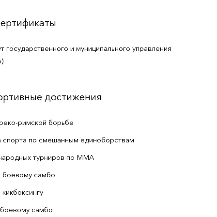
сертификаты
т государственного и муниципального управления
)
портивные достижения
греко-римской борьбе
а спорта по смешанным единоборствам
народных турниров по ММА
 боевому самбо
 кикбоксингу
 боевому самбо