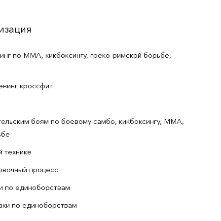
изация
нг по ММА, кикбоксингу, греко-римской борьбе,
енинг кроссфит
ельским боям по боевому самбо, кикбоксингу, ММА,
ьбе
й технике
овочный процесс
и по единоборствам
вки по единоборствам