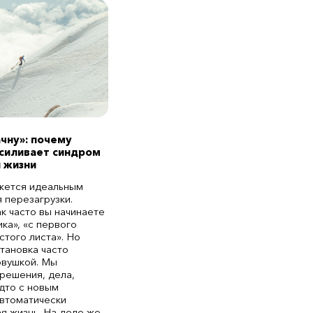
ачну»: почему
усиливает синдром
 жизни
жется идеальным
 перезагрузки.
ак часто вы начинаете
ка», «с первого
истого листа». Но
становка часто
овушкой. Мы
решения, дела,
дто с новым
втоматически
ая жизнь. На деле же