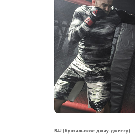
BJJ (бразильское джиу-джитсу)