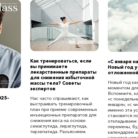
Как тренироваться, если
«С января н
вы принимаете
Новый год 
лекарственные препараты
отложенной
для снижения избыточной
Новый год ка
массы тела? Советы
моментом для
экспертов
Вспомните, к
025–
Нас часто спрашивают, как
«с понедельни
выстраивать тренировочный
января», «с ч
план при приеме современных
именно эта у
инъекционных препаратов для
становится л
снижения веса на основе
откладываем 
семаглутида, лираглутида,
перемены, бу
тирзепатида. Разъясняем.
календарем а
начнется нов