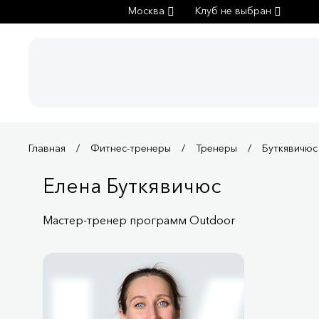
Москва
Клуб не выбран
Главная
Фитнес-тренеры
Тренеры
Буткявичюс
Елена Буткявичюс
Мастер-тренер программ Outdoor