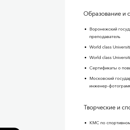
Образование и 
Воронежский госуда
преподаватель
World class Univers
World class Univers
Сертификаты о пов
Московский государ
инженер-фотограм
Творческие и с
КМС по спортивно