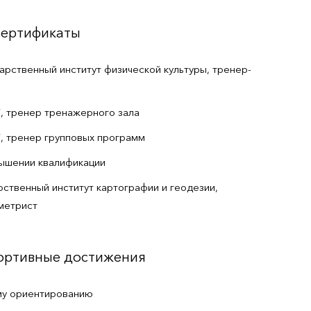
сертификаты
рственный институт физической культуры, тренер-
iti, тренер тренажерного зала
iti, тренер групповых программ
ышении квалификации
ственный институт картографии и геодезии,
метрист
портивные достижения
му ориентированию