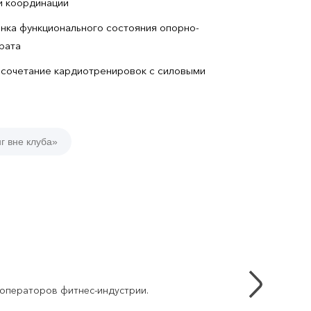
и координации
нка функционального состояния опорно-
рата
(сочетание кардиотренировок с силовыми
г вне клуба»
 операторов фитнес-индустрии.