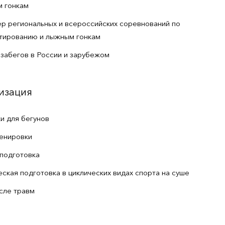
м гонкам
ер региональных и всероссийских соревнований по
тированию и лыжным гонкам
 забегов в России и зарубежом
изация
и для бегунов
енировки
подготовка
ская подготовка в циклических видах спорта на суше
сле травм