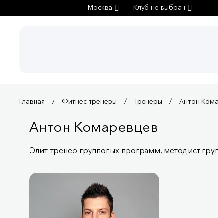
Москва
Клуб не выбран
Главная
Фитнес-тренеры
Тренеры
Антон Ком
Антон Комаревцев
Элит-тренер групповых программ, методист гр