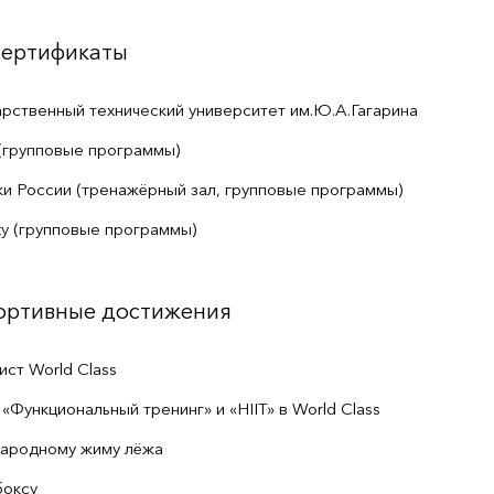
сертификаты
рственный технический университет им.Ю.А.Гагарина
(групповые программы)
и России (тренажёрный зал, групповые программы)
ity (групповые программы)
портивные достижения
ст World Class
«Функциональный тренинг» и «HIIT» в World Class
народному жиму лёжа
боксу