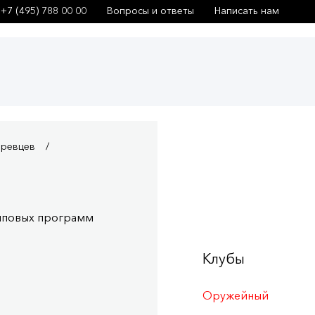
+7 (495) 788 00 00
Вопросы и ответы
Написать нам
аревцев
упповых программ
Клубы
Оружейный