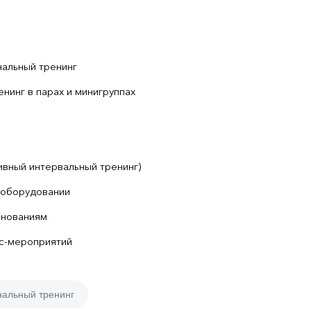
нальный тренинг
нинг в парах и минигруппах
ивный интервальный тренинг)
 оборудовании
внованиям
с-мероприятий
нальный тренинг