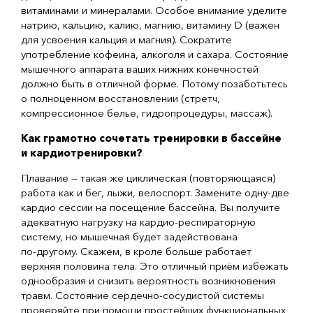
витаминами и минералами. Особое внимание уделите
натрию, кальцию, калию, магнию, витамину D (важен
для усвоения кальция и магния). Сократите
употребление кофеина, алкоголя и сахара. Состояние
мышечного аппарата ваших нижних конечностей
должно быть в отличной форме. Потому позаботьтесь
о полноценном восстановлении (стретч,
компрессионное белье, гидропроцедуры, массаж).
Как грамотно сочетать тренировки в бассейне
и кардиотренировки?
Плавание — такая же циклическая (повторяющаяся)
работа как и бег, лыжи, велоспорт. Замените
одну-две
кардио сессии на посещение бассейна. Вы получите
адекватную нагрузку на
кардио-респираторную
систему, но мышечная будет задействована
по-другому
. Скажем, в кроле больше работает
верхняя половина тела. Это отличный приём избежать
однообразия и снизить вероятность возникновения
травм. Состояние
сердечно-сосудистой
системы
проверяйте при помощи простейших функциональных