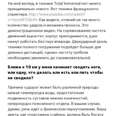
На мой взгляд, в технике Total Immersial нет ничего
принципиально нового. Вот техника французского
спринтера.
http://www.youtube.com/watch?
v=GmsBFZSib8A
Как видите, отличий не так много:
количество ударов и механика проноса. Это
демонстрационное видео. На соревнованиях частота
движений вырастет, корпус приподнимется, руки
начнут работать без пауз впереди. Двухударный кроль
техники полного погружения подойдет больше для
длинных дистанций, однако частоту гребков
необходимо увеличить до соревновательной.
Ближе к 10 км у меня начинает сводить ноги,
или одну, что делать или есть или пить чтобы
не сводило?
Причина судорог может быть различной природы:
низкая температура воды, недостаточная
подвижность суставов нижних конечностей,
гиперлордоз поясничного отдела. В вашем случае,
думаю, речь идёт о физическом переутомлении. Ваша
диета, как спортсмена стайера, должна быть богата