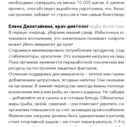
необходимо совершать не менее 10 000 шагов. А занятия
прочего, способствуют выработке серотонина, что, безус
настроение, избавит от стрессов и тем самым благотворн
Елена Девятайкина, врач-диетолог
клуба World Class
В первую очередь, убираем лишний сахар. Избыточное ко
тканевое воспаление, это значительно понижает сопротив
может убить иммунитет до нуля!
Стараемся минимизировать потребление продуктов, соде
стабилизаторы, красители. Это излишняя нагрузка на пище
Пока организм занимается переработкой токсических веще
ресурсы на построение защитных факторов.
Отличная поддержка для иммунитета — тёплое или горячее 
добавлением цитрусовых, ягодные напитки. Они оказыва
на организм. В зимний период как никогда важны полноцен
исключения мяса или рыбы из своего рациона. Не забывайт
— добавляйте их в салаты и в готовые блюда. Обязательн
жиры (рыба, орехи, семечки) — они помогают укрепить со
организма повышается за счет активации кровоснабжения.
Физические нагрузки должны быть адекватными и регулярн
стоит спортивной задачи — не стоит перегружаться, 3–4 т