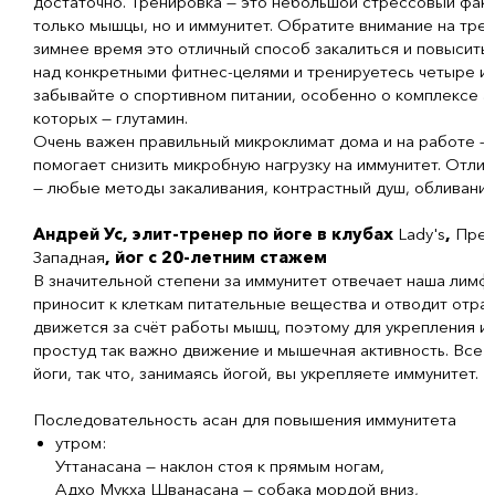
достаточно. Тренировка — это небольшой стрессовый факт
только мышцы, но и иммунитет. Обратите внимание на тре
зимнее время это отличный способ закалиться и повысить 
над конкретными фитнес-целями и тренируетесь четыре и 
забывайте о спортивном питании, особенно о комплексе а
которых — глутамин.
Очень важен правильный микроклимат дома и на работе —
помогает снизить микробную нагрузку на иммунитет. Отли
— любые методы закаливания, контрастный душ, обливания
Андрей Ус, элит-тренер по йоге в клубах
Lady's
,
Прес
Западная
, йог с 20-летним стажем
В значительной степени за иммунитет отвечает наша лимф
приносит к клеткам питательные вещества и отводит отра
движется за счёт работы мышц, поэтому для укрепления и
простуд так важно движение и мышечная активность. Все 
йоги, так что, занимаясь йогой, вы укрепляете иммунитет.
Последовательность асан для повышения иммунитета
утром:
Уттанасана — наклон стоя к прямым ногам,
Адхо Мукха Шванасана — собака мордой вниз,