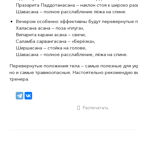
Празарита Паддотанасана — наклон стоя к широко разв
Шавасана — полное расслабление лёжа на спине.
Вечером особенно эффективны будут перевернутые по
Халасана асана — поза «плуга»,
Випарита карани асана — свечи,
Саламба сарвангасана — «берёзка»,
Ширшасана — стойка на голове,
Шавасана — полное расслабление, лёжа на спине.
Перевернутые положения тела — самые полезные для укр
но и самые травмоопасные. Настоятельно рекомендую вып
тренера.
Распечатать