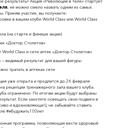
е результаты! Акция «Революция в теле» стартует
еля
, её можно смело назвать одним из самых
. Приняв участие, вы получаете:
овки в вашем клубе World Class или World Class
ла (на старте и финише акции)
тек «Доктор Столетов»
 World Class и сети аптек «Доктор Столетов»
а — видимый результат для вашей фигуры
жно тратить в аптеках сети
ция уже открыта и продлится до 26 февраля
 на рецепции тренажерного зала вашего клуба.
уба ограничено. По итогам акции будут выбраны
зультат. Если захотите освещать свои подвиги в
асиво и вдохновляюще!), не забывайте ставить
теле #ябудужить100лет
ионная программа, позволяющая вести здоровый