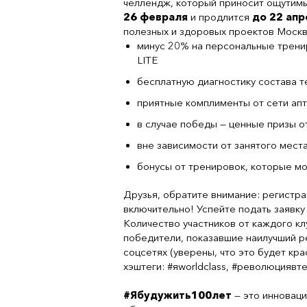
челлендж, который приносит ощутимы
26 февраля
и продлится
до 22 апр
полезных и здоровых проектов Москвы
минус 20% на персональные тренир
LITE
бесплатную диагностику состава те
приятные комплименты от сети ап
в случае победы — ценные призы от
вне зависимости от занятого мест
бонусы от тренировок, которые мо
Друзья, обратите внимание: регистра
включительно! Успейте подать заявку
Количество участников от каждого кл
победители, показавшие наилучший ре
соцсетях (уверены, что это будет кр
хэштеги: #яworldclass, #революцияв
#Ябудужить100лет
— это инновац