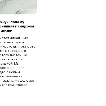
ачну»: почему
усиливает синдром
 жизни
жется идеальным
 перезагрузки.
ак часто вы начинаете
ка», «с первого
истого листа». Но
становка часто
овушкой. Мы
решения, дела,
дто с новым
втоматически
ая жизнь. На деле же
ь «потом» только