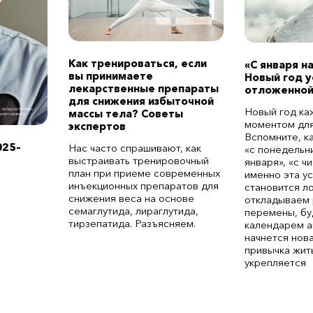
Как тренироваться, если
«С января н
вы принимаете
Новый год 
лекарственные препараты
отложенной
для снижения избыточной
Новый год ка
массы тела? Советы
моментом для
экспертов
Вспомните, к
025–
Нас часто спрашивают, как
«с понедельни
выстраивать тренировочный
января», «с ч
план при приеме современных
именно эта у
инъекционных препаратов для
становится л
снижения веса на основе
откладываем 
семаглутида, лираглутида,
перемены, бу
тирзепатида. Разъясняем.
календарем а
начнется нов
привычка жит
укрепляется