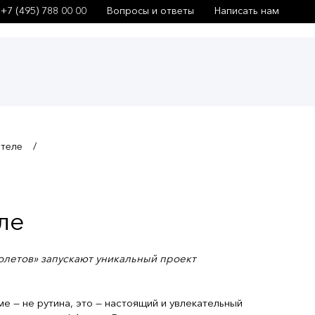
+7 (495) 788 00 00
Вопросы и ответы
Написать нам
 теле
ле
толетов» запускают уникальный проект
е — не рутина, это — настоящий и увлекательный