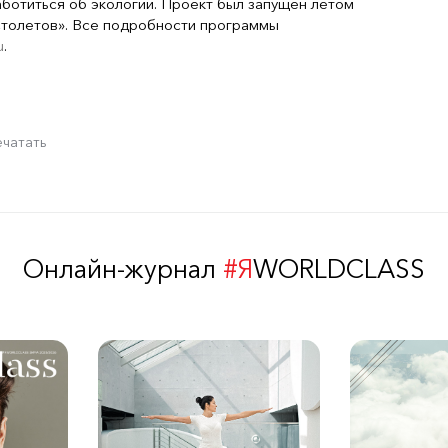
аботиться об экологии. Проект был запущен летом
Столетов». Все подробности программы
u
.
ечатать
Онлайн-журнал
#Я
WORLDCLASS