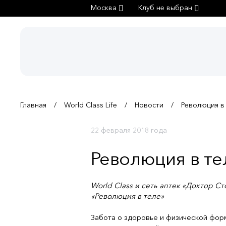
Москва
Клуб не выбран
Главная
World Class Life
Новости
Революция в
22 февраля 2018 года
Революция в те
World Class и сеть аптек «Доктор С
«Революция в теле»
Забота о здоровье и физической форм