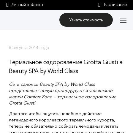
Личный кабинет
Узнать стоимость
8 августа 2014 года
Термальное оздоровление Grotta Giusti в
Beauty SPA by World Class
Сеть
салонов
Beauty SPA by World Class
представляет
новую
процедуру
от
итальянской
марки
Comfort Zone —
термальное
оздоровление
Grotta Giusti.
Для того чтобы ощутить целебное действие
легендарного королевского термального курорта,
теперь не обязательно собирать чемоданы и лететь
тысячи километров, достаточно просто прийти в салон