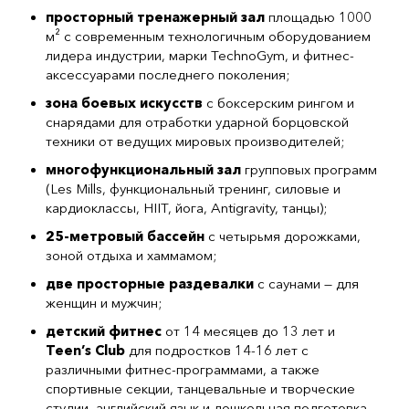
просторный тренажерный зал
площадью 1000
м² с современным технологичным оборудованием
лидера индустрии, марки TechnoGym, и фитнес-
аксессуарами последнего поколения;
зона боевых искусств
с боксерским рингом и
снарядами для отработки ударной борцовской
техники от ведущих мировых производителей;
многофункциональный зал
групповых программ
(Les Mills, функциональный тренинг, силовые и
кардиоклассы, HIIT, йога, Antigravity, танцы);
25-метровый бассейн
с четырьмя дорожками,
зоной отдыха и хаммамом;
две просторные раздевалки
с саунами — для
женщин и мужчин;
детский фитнес
от 14 месяцев до 13 лет и
Teen’s Club
для подростков 14-16 лет с
различными фитнес-программами, а также
спортивные секции, танцевальные и творческие
студии, английский язык и дошкольная подготовка,