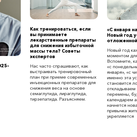
Как тренироваться, если
«С января н
вы принимаете
Новый год 
лекарственные препараты
отложенной
для снижения избыточной
Новый год ка
массы тела? Советы
моментом для
экспертов
Вспомните, к
025–
Нас часто спрашивают, как
«с понедельни
выстраивать тренировочный
января», «с ч
план при приеме современных
именно эта у
инъекционных препаратов для
становится л
снижения веса на основе
откладываем 
семаглутида, лираглутида,
перемены, бу
тирзепатида. Разъясняем.
календарем а
начнется нов
привычка жит
укрепляется