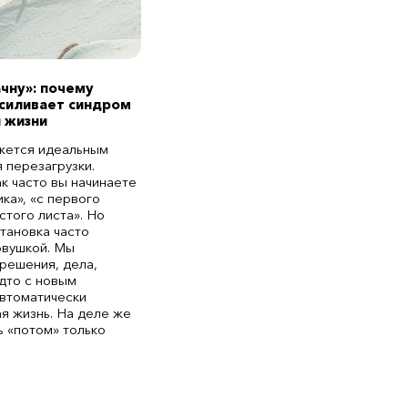
ачну»: почему
усиливает синдром
 жизни
жется идеальным
 перезагрузки.
ак часто вы начинаете
ка», «с первого
истого листа». Но
становка часто
овушкой. Мы
решения, дела,
дто с новым
втоматически
ая жизнь. На деле же
ь «потом» только