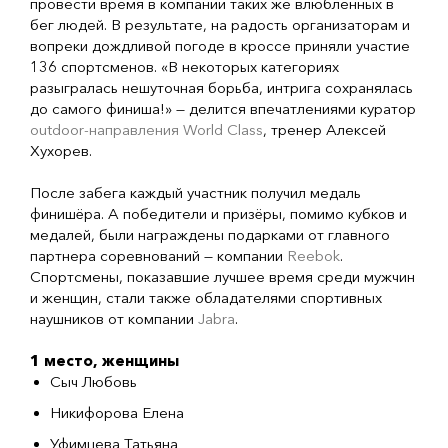
провести время в компании таких же влюбленных в
бег людей. В результате, на радость организаторам и
вопреки дождливой погоде в кроссе приняли участие
136 спортсменов. «В некоторых категориях
разыгралась нешуточная борьба, интрига сохранялась
до самого финиша!» — делится впечатлениями куратор
outdoor-направления World Class
, тренер Алексей
Хухорев.
После забега каждый участник получил медаль
финишёра. А победители и призёры, помимо кубков и
медалей, были награждены подарками от главного
партнера соревнований — компании
Reebok
.
Спортсмены, показавшие лучшее время среди мужчин
и женщин, стали также обладателями спортивных
наушников от компании
Jabra
.
1 место, женщины
Сыч Любовь
Никифорова Елена
Уфимцева Татьяна