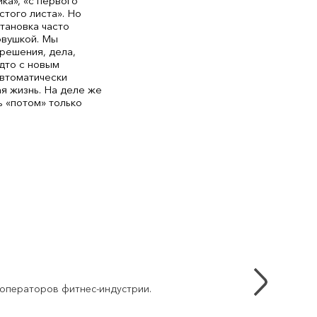
ка», «с первого
истого листа». Но
становка часто
овушкой. Мы
решения, дела,
дто с новым
втоматически
ая жизнь. На деле же
ь «потом» только
 операторов фитнес-индустрии.