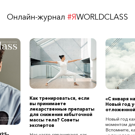
Онлайн-журнал
#Я
WORLDCLASS
Как тренироваться, если
«С января н
вы принимаете
Новый год 
лекарственные препараты
отложенной
для снижения избыточной
Новый год ка
массы тела? Советы
моментом для
экспертов
Вспомните, к
025–
Нас часто спрашивают, как