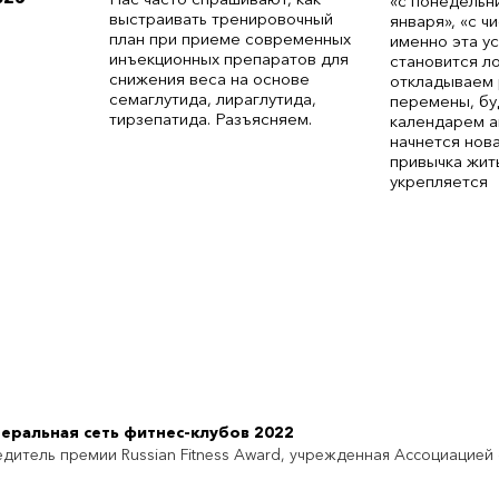
«с понедельни
выстраивать тренировочный
января», «с ч
план при приеме современных
именно эта у
инъекционных препаратов для
становится л
снижения веса на основе
откладываем 
семаглутида, лираглутида,
перемены, бу
тирзепатида. Разъясняем.
календарем а
начнется нов
привычка жит
укрепляется
еральная сеть фитнес-клубов 2022
дитель премии Russian Fitness Award, учрежденная Ассоциацией