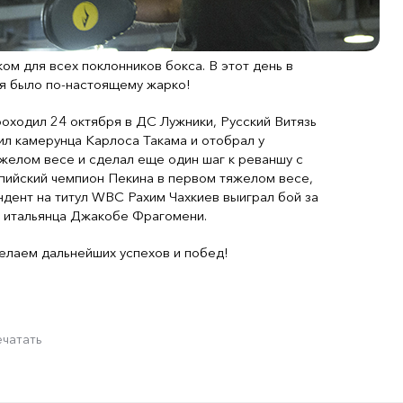
м для всех поклонников бокса. В этот день в
я было по-настоящему жарко!
роходил 24 октября в ДС Лужники, Русский Витязь
л камерунца Карлоса Такама и отобрал у
яжелом весе и сделал еще один шаг к реваншу с
пийский чемпион Пекина в первом тяжелом весе,
ндент на титул WBC Рахим Чахкиев выиграл бой за
о итальянца Джакобе Фрагомени.
елаем дальнейших успехов и побед!
ечатать