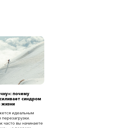
ачну»: почему
усиливает синдром
 жизни
жется идеальным
 перезагрузки.
ак часто вы начинаете