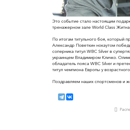
Это событие стало настоящим подарко
тренажерном зале World Class Житна
По итогам титульного боя, который п
Александр Поветкин нокаутом победи
соперника титул WBC Silver в суперт
украинцем Владимиром Кличко. Олим
обладатель пояса WBC Silver и прете
титул чемпиона Европы у возрастног
Поздравляем наших спортсменов и ж
Расп