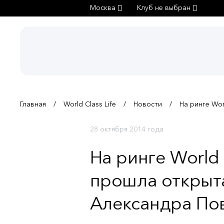
Москва
Клуб не выбран
Главная
World Class Life
Новости
На ринге Wo
28 октября 2014 года
На ринге World
прошла открыт
Александра По