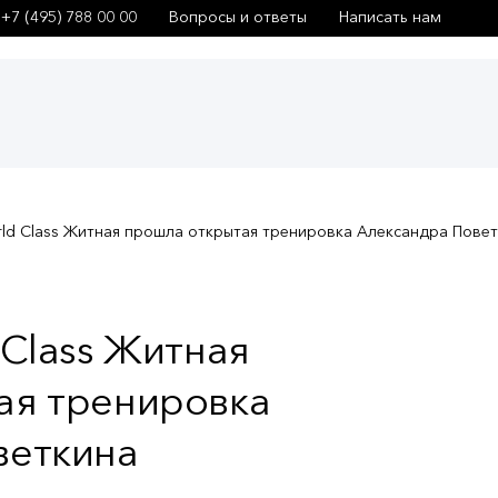
+7 (495) 788 00 00
Вопросы и ответы
Написать нам
rld Class Житная прошла открытая тренировка Александра Пове
 Class Житная
ая тренировка
веткина