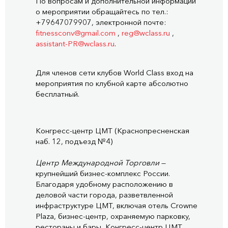
По вопросам и дополнительной информации
о мероприятии обращайтесь по тел.:
+79647079907, электронной почте:
fitnessconv@gmail.com
,
reg@wclass.ru
,
assistant-PR@wclass.ru
.
Для членов сети клубов World Class вход на
мероприятия по клубной карте абсолютно
бесплатный.
Конгресс-центр ЦМТ (Краснопресненская
наб. 12, подъезд №4)
Центр Международной Торговли
—
крупнейший бизнес-комплекс России.
Благодаря удобному расположению в
деловой части города, разветвленной
инфраструктуре ЦМТ, включая отель Crowne
Plaza, бизнес-центр, охраняемую парковку,
рестораны и бары, Конгресс-центр ЦМТ