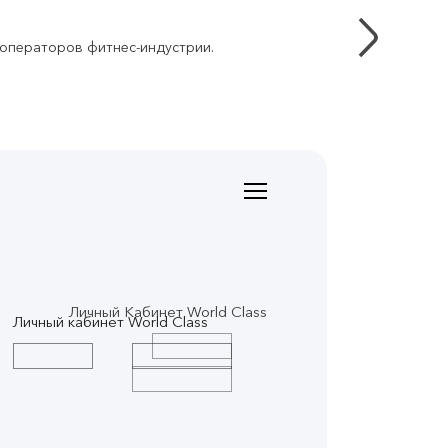
 операторов фитнес-индустрии.
Личный Кабинет World Class
Личный кабинет World Class