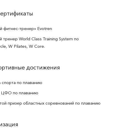
сертификаты
й фитнес-тренер» Evotren
тренер World Class Training System по
le, W Pilates, W Core.
портивные достижения
а спорта по плаванию
а ЦФО по плаванию
той призер областных соревнований по плаванию
изация