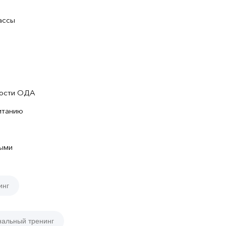
ассы
ности ОДА
итанию
ными
инг
нальный тренинг