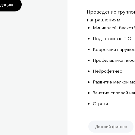
ндацию
Проведение группов
направлениям:
Миниволей, баскет
Подготовка к ГТО
Коррекция нарушен
Профилактика плос
Нейрофитнес
Развитие мелкой м
Занятия силовой н
Стретч
Детский фитнес