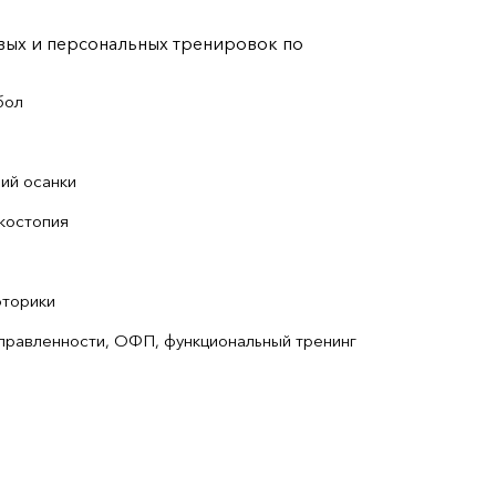
ых и персональных тренировок по
бол
ий осанки
костопия
оторики
аправленности, ОФП, функциональный тренинг