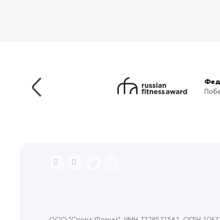
Фед
Побе
ООО "Спорт Форум", ИНН 7728571563, ОГРН 106774