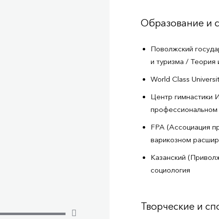
Образование и 
Поволжский госуда
и туризма / Теория
World Class Univers
Центр гимнастики И
профессиональном
FPA (Ассоциация п
варикозном расшир
Казанский (Привол
социология
Творческие и с