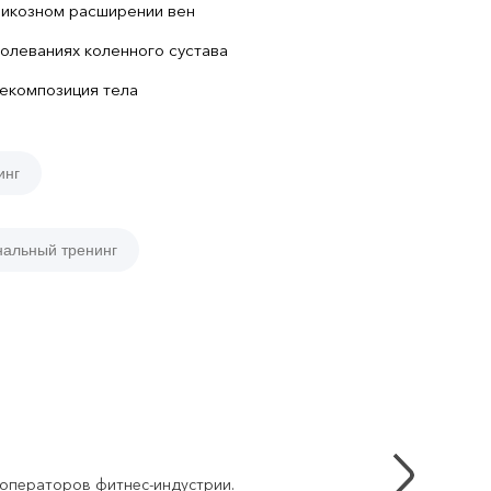
рикозном расширении вен
олеваниях коленного сустава
рекомпозиция тела
инг
нальный тренинг
 операторов фитнес-индустрии.