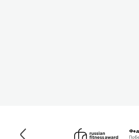
Фед
Побе