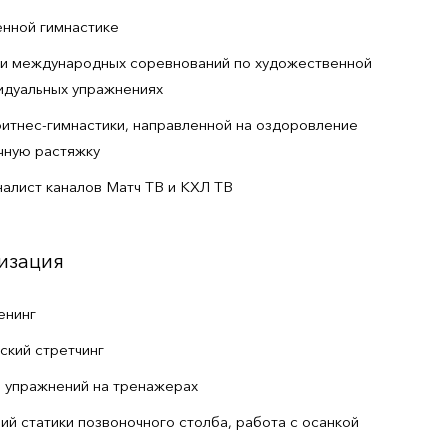
нной гимнастике
 и международных соревнований по художественной
идуальных упражнениях
итнес-гимнастики, направленной на оздоровление
чную растяжку
алист каналов Матч ТВ и КХЛ ТВ
изация
енинг
ский стретчинг
и упражнений на тренажерах
й статики позвоночного столба, работа с осанкой