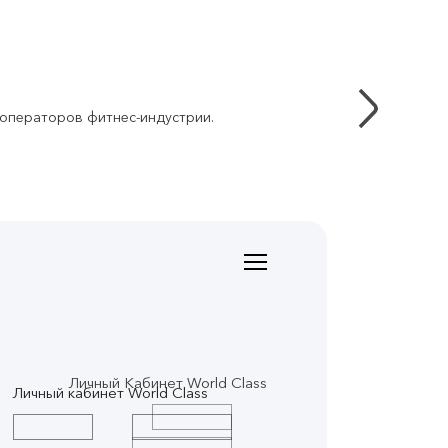
 операторов фитнес-индустрии.
Личный Кабинет World Class
Личный кабинет World Class