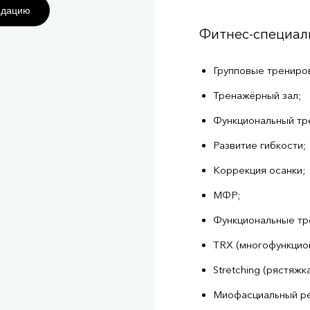
ндацию
Фитнес-специал
Групповые трениро
Тренажёрный зал;
Функциональный тр
Развитие гибкости;
Коррекция осанки;
МФР;
Функциональные тр
TRX (многофункцио
Stretching (рястяжка
Миофасциальный ре