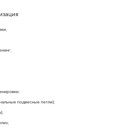
изация
вки;
енинг;
енировки;
нальные подвесные петли);
);
лиз;