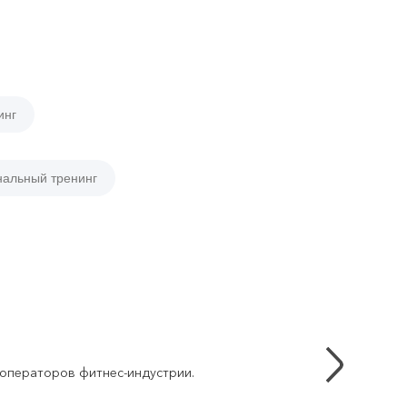
инг
нальный тренинг
 операторов фитнес-индустрии.