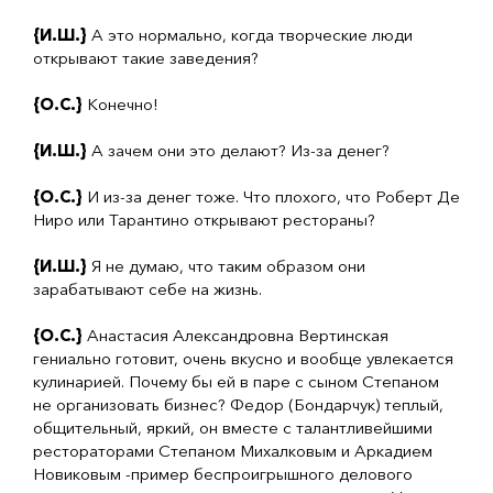
{И.Ш.}
А это нормально, когда творческие люди
открывают такие заведения?
{О.С.}
Конечно!
{И.Ш.}
А зачем они это делают? Из-за денег?
{О.С.}
И из-за денег тоже. Что плохого, что Роберт Де
Ниро или Тарантино открывают рестораны?
{И.Ш.}
Я не думаю, что таким образом они
зарабатывают себе на жизнь.
{О.С.}
Анастасия Александровна Вертинская
гениально готовит, очень вкусно и вообще увлекается
кулинарией. Почему бы ей в паре с сыном Степаном
не организовать бизнес? Федор (Бондарчук) теплый,
общительный, яркий, он вместе с талантливейшими
рестораторами Степаном Михалковым и Аркадием
Новиковым -пример беспроигрышного делового