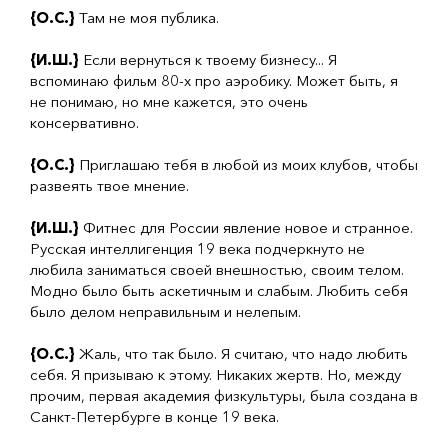
{О.С.}
Там не моя публика.
{И.Ш.}
Если вернуться к твоему бизнесу... Я
вспоминаю фильм 80-х про аэробику. Может быть, я
не понимаю, но мне кажется, это очень
консервативно.
{О.С.}
Приглашаю тебя в любой из моих клубов, чтобы
развеять твое мнение.
{И.Ш.}
Фитнес для России явление новое и странное.
Русская интеллигенция 19 века подчеркнуто не
любила заниматься своей внешностью, своим телом.
Модно было быть аскетичным и слабым. Любить себя
было делом неправильным и нелепым.
{О.С.}
Жаль, что так было. Я считаю, что надо любить
себя. Я призываю к этому. Никаких жертв. Но, между
прочим, первая академия физкультуры, была создана в
Санкт-Петербурге в конце 19 века.