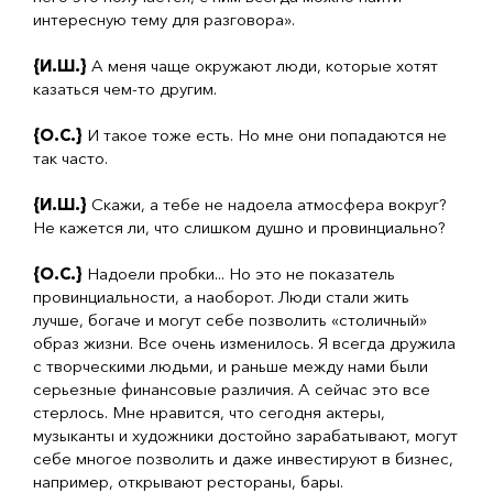
интересную тему для разговора».
{И.Ш.}
А меня чаще окружают люди, которые хотят
казаться чем-то другим.
{О.С.}
И такое тоже есть. Но мне они попадаются не
так часто.
{И.Ш.}
Скажи, а тебе не надоела атмосфера вокруг?
Не кажется ли, что слишком душно и провинциально?
{О.С.}
Надоели пробки... Но это не показатель
провинциальности, а наоборот. Люди стали жить
лучше, богаче и могут себе позволить «столичный»
образ жизни. Все очень изменилось. Я всегда дружила
с творческими людьми, и раньше между нами были
серь­езные финансовые различия. А сейчас это все
стерлось. Мне нравится, что сегодня актеры,
музыканты и художники достойно зарабатывают, могут
себе многое позволить и даже инвестируют в бизнес,
например, открывают рестораны, бары.