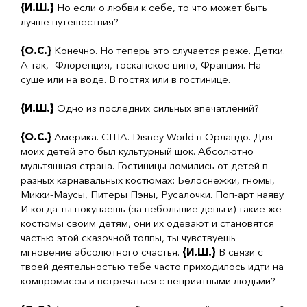
{И.Ш.}
Но если о любви к себе, то что может быть
лучше путешествия?
{О.С.}
Конечно. Но теперь это случается реже. Детки.
А так, -Флоренция, тосканское вино, Франция. На
суше или на воде. В гостях или в гостинице.
{И.Ш.}
Одно из последних сильных впечатлений?
{О.С.}
Америка. США. Disney World в Орландо. Для
моих детей это был культурный шок. Абсолютно
мультяшная страна. Гостиницы ломились от детей в
разных карнавальных костюмах: Белоснежки, гномы,
Микки-Маусы, Питеры Пэны, Русалочки. Поп-арт наяву.
И когда ты покупаешь (за небольшие деньги) такие же
костюмы своим детям, они их одевают и становятся
частью этой сказочной толпы, ты чувствуешь
мгновение абсолютного счастья.
{И.Ш.}
В связи с
твоей деятельностью тебе часто приходилось ид­ти на
компромиссы и встречаться с неприятными людьми?