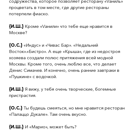
содружества, которое позволяет ресторану «Vаниль»
процветать в том месте, где другие рестораны
потерпели фиаско.
{И.Ш.}
Кроме «Vанили» что тебе еще нравится в
Москве?
{О.С.}
«Индус» и «Чивас Бар». «Недальний
Восток».«Бистро». А еще «Крыша», где из недостроя
хозяева создали полюс притяжения всей модной
Москвы. Кроме того, очень люблю все, что делает
Денис Симачев. И конечно, очень ранние завтраки в
«Пушкине» с водочкой.
{И.Ш.}
Я вижу, у тебя очень творческие, богемные
пристрастия.
{О.С.}
Ты будешь смеяться, но мне нравится ресторан
«Палаццо Дукале». Там очень вкусно.
{И.Ш.}
И «Марио», может быть?