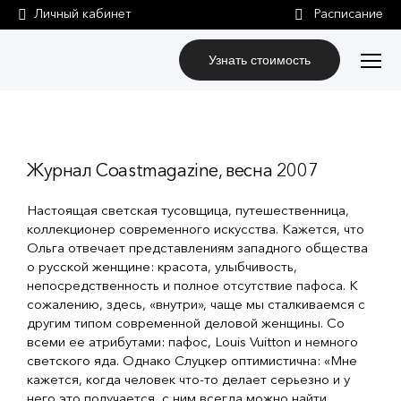
Личный кабинет
Узнать стоимость
Журнал Coastmagazine, весна 2007
Настоящая светская тусовщица, путешественница,
коллекционер современного искусства. Кажется, что
Ольга отвечает представлениям западного общества
о русской женщине: красота, улыбчивость,
непосредственность и полное отсутствие пафоса. К
сожалению, здесь, «внутри», чаще мы сталкиваемся с
другим типом современной деловой женщины. Со
всеми ее атрибутами: пафос, Louis Vuitton и немного
светского яда. Однако Слуцкер оптимистична: «Мне
кажется, когда человек что-то делает серьезно и у
него это получается, с ним всегда можно найти