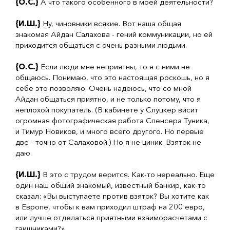
{О.С.}
А что такого особенного в моей деятельности?
{И.Ш.}
Ну, чиновники всякие. Вот наша общая
знакомая Айдан Салахова - гений коммуникации, но ей
приходится общаться с очень разными людьми.
{О.С.}
Если люди мне неприятны, то я с ними не
общаюсь. Понимаю, что это настоящая роскошь, но я
себе это позволяю. Очень надеюсь, что со мной
Айдан общаться приятно, и не только потому, что я
неплохой покупатель. (В кабинете у Слуцкер висит
огромная фотографическая работа Спенсера Туника,
и Тимур Новиков, и много всего другого. Но первые
две - точно от Салаховой.) Но я не циник. Взяток не
даю.
{И.Ш.}
В это с трудом верится. Как-то нереально. Еще
один наш общий знакомый, известный банкир, как-то
сказал: «Вы выступаете против взяток? Вы хотите как
в Европе, чтобы к вам приходил штраф на 200 евро,
или лучше отделаться приятными взаиморасчетами с
гаишниками?»