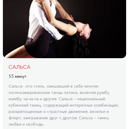
САЛЬСА
55 минут
Сальса - это стиль, смешавший в себе многие
латиноамериканские танцы латина, включая румбу,
мамбу, ча-ча-ча и другие. Сальса — национальный
кубинский танец, содержащий интересные комбинации,
раскрепощенные и страстные движения, веселье и
флирт, заигрывание друг с другом. Сальса — танец
любви и свободы.