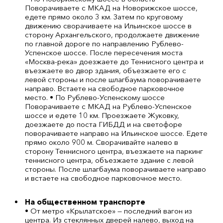
Поворачиваете с МКАД на Новорижское шоссе,
едете прямо около 3 км. Затем по круговому
движению сворачиваете на Ильинское шоссе в
сторону Архангельского, продолжаете движение
по главной дороге по направлению Рублево-
Успенское шоссе. После пересечения моста
«Москва-река» доезжаете до Теннисного центра и
въезжаете во двор здания, объезжаете его с
левой стороны и после шлагбаума поворачиваете
направо. Встаете на свободное парковочное
место. • По Рублево-Успенскому шоссе
Поворачиваете с МКАД на Рублево-Успенское
шоссе и едете 10 км. Проезжаете Жуковку,
доезжаете до поста ГИБДД и на светофоре
поворачиваете направо на Ильинское шоссе. Едете
прямо около 900 м. Сворачивайте налево в
сторону Теннисного центра, въезжаете на паркинг
теннисного центра, объезжаете здание с левой
стороны. После шлагбаума поворачиваете направо
и встаете на свободное парковочное место.
На общественном транспорте
• От метро «Крылатское» — последний вагон из
центра. Из стеклянных дверей налево, выход на