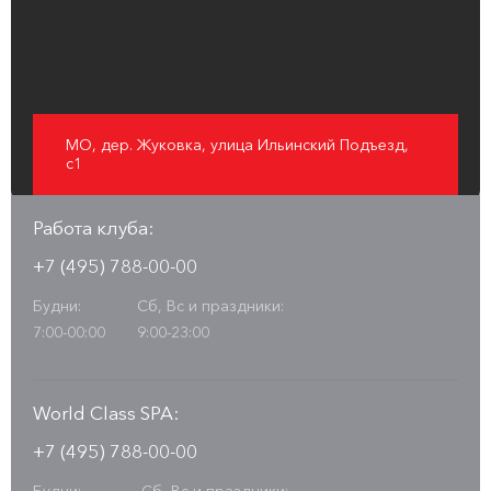
МО, дер. Жуковка, улица Ильинский Подъезд,
с1
Работа клуба:
+7 (495) 788-00-00
Будни:
Сб, Вс и праздники:
7:00-00:00
9:00-23:00
World Class SPA:
+7 (495) 788-00-00